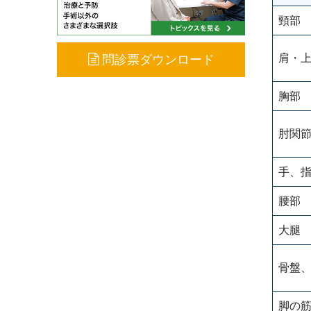
頸部
肩・
問診票ダウンロード
胸部
肘関
手、
腰部
大腿
骨盤
脚の