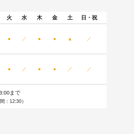
火
水
木
金
土
日
・
祝
●
／
●
●
▲
／
●
／
●
●
／
／
3:00まで
：12:30）