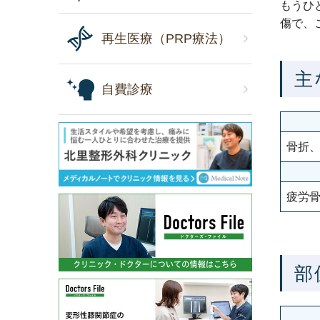
もうひ
傷で、
再生医療（PRP療法）
主
自費診療
骨折
疲労
部