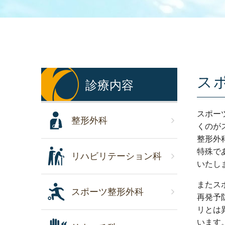
ス
診療内容
スポー
整形外科
くのが
整形外
特殊で
リハビリテーション科
いたし
またス
スポーツ整形外科
再発予
リとは
います