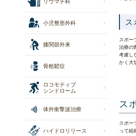
リウマチ科
ス
小児整形外科
スポー
膝関節外来
治療の
考慮し
かく大
骨粗鬆症
ロコモティブ
シンドローム
ス
体外衝撃波治療
スポー
ハイドロリリース
って組