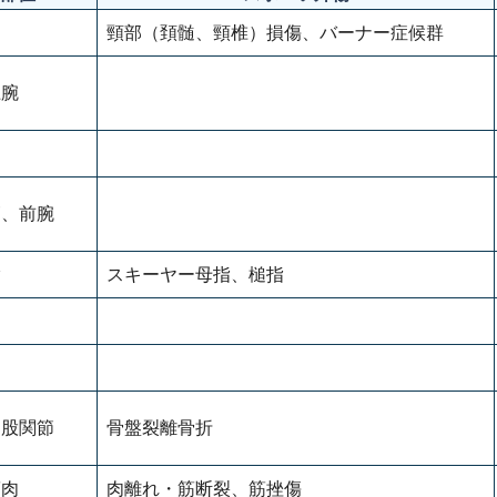
頸部（頚髄、頸椎）損傷、バーナー症候群
上腕
節、前腕
指
スキーヤー母指、槌指
、股関節
骨盤裂離骨折
筋肉
肉離れ・筋断裂、筋挫傷