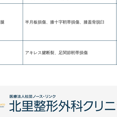
下腿
半月板損傷、膝十字靭帯損傷、膝蓋骨脱臼
アキレス腱断裂、足関節靭帯損傷