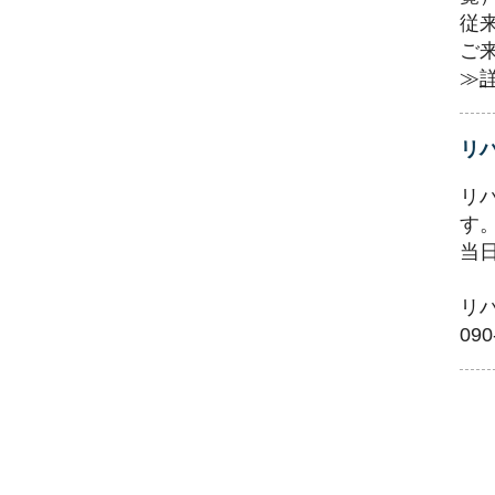
従
ご
≫
リ
リ
す
当
リ
090