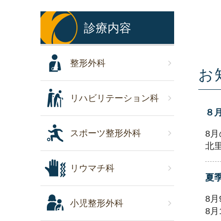
診療内容
整形外科
お
リハビリテーション科
８
スポーツ整形外科
8
北
リウマチ科
夏
8
小児整形外科
8