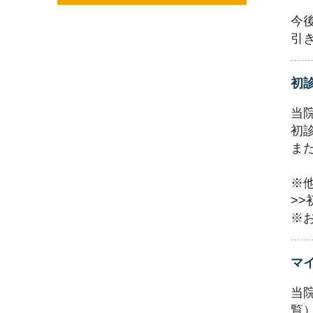
今
引
初
当
初
ま
※
>
※
マ
当
覧