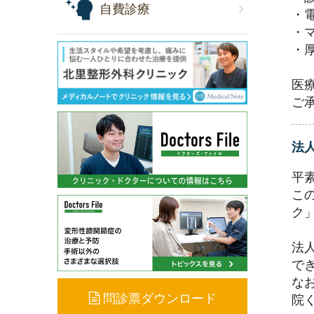
自費診療
・
・
・
医
ご
法
平
こ
ク
法
で
な
問診票ダウンロード
院