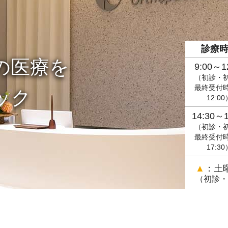
診療
の医療を
9:00～1
（初診・
最終受付
ック
12:00
14:30～1
（初診・
最終受付
17:30
▲
：土曜
（初診・