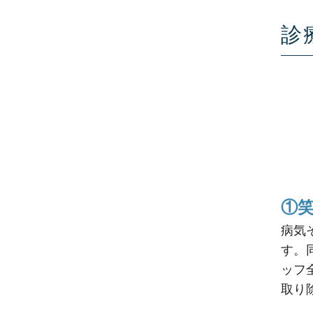
診
①
病気
す。
ッフ
取り