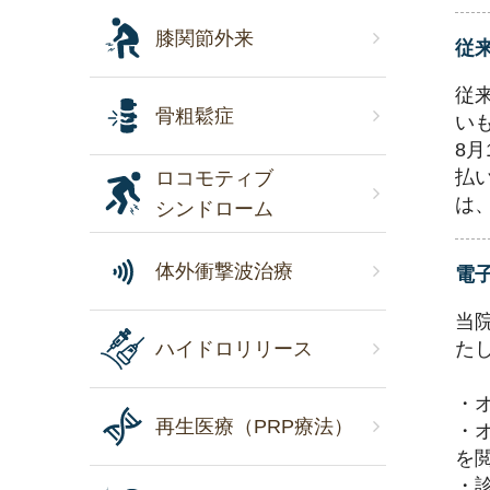
膝関節外来
従
従
骨粗鬆症
い
8
払
ロコモティブ
は
シンドローム
体外衝撃波治療
電
当
ハイドロリリース
た
・
再生医療（PRP療法）
・
を
・