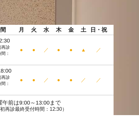
時間
月
火
水
木
金
土
日
・
祝
2:30
初再診
●
●
／
●
●
▲
／
時間：
）
8:00
初再診
●
●
／
●
●
／
／
時間：
）
午前は9:00～13:00まで
初再診最終受付時間：12:30）